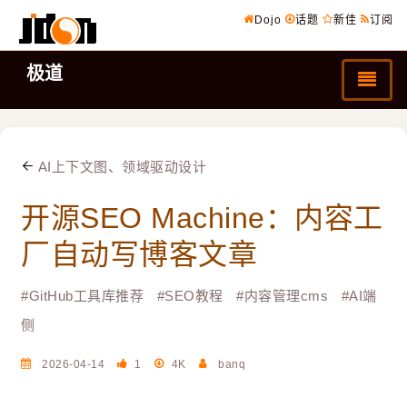
Dojo
话题
新佳
订阅
极道
AI上下文图、领域驱动设计
开源SEO Machine：内容工
厂自动写博客文章
#
GitHub工具库推荐
#
SEO教程
#
内容管理cms
#
AI端
侧
2026-04-14
1
4K
banq