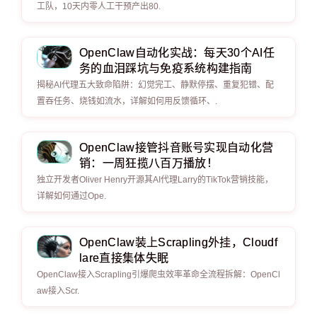
工队，10天内零人工干预产出80.
OpenClaw自动化实战：每天30个AI任
务的血泪踩坑与免疫系统构建指南
揭秘AI代理五大致命陷阱：幻觉完工、静默停摆、重复犯错、配
置吞任务、烧钱如流水，详解如何用反馈循环、.
OpenClaw接管抖音账号实现自动化营
销：一周狂揽八百万播放！
独立开发者Oliver Henry开源其AI代理Larry的TikTok营销技能，
详解如何通过Ope.
OpenClaw装上Scrapling外挂，Cloudf
lare直接集体失眠
OpenClaw接入Scrapling引爆爬虫效率革命全流程拆解：OpenCl
aw接入Scr.