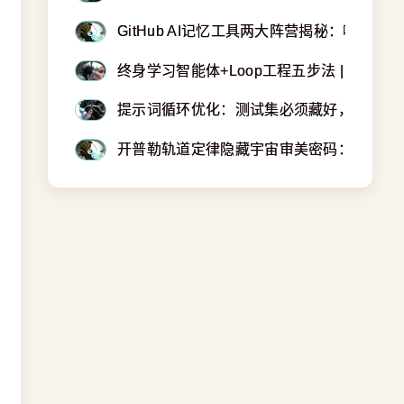
GitHub AI记忆工具两大阵营揭秘：哪种
终身学习智能体+Loop工程五步法 | 附调参
提示词循环优化：测试集必须藏好，否则AI
开普勒轨道定律隐藏宇宙审美密码：科学家