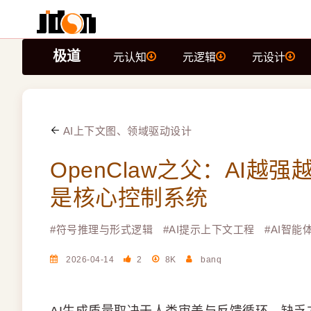
极道
元认知
元逻辑
元设计
AI上下文图、领域驱动设计
OpenClaw之父：AI
是核心控制系统
#
符号推理与形式逻辑
#
AI提示上下文工程
#
AI智能体
2026-04-14
2
8K
banq