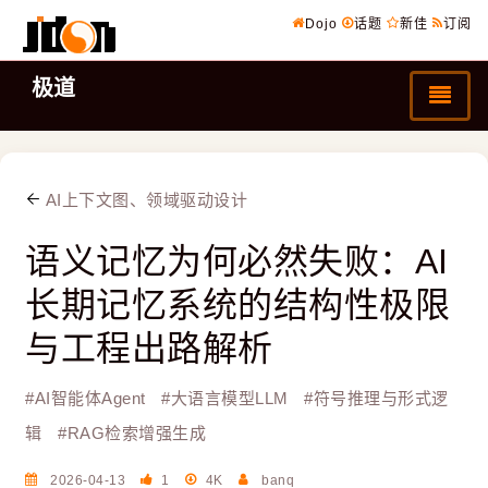
Dojo
话题
新佳
订阅
极道
AI上下文图、领域驱动设计
语义记忆为何必然失败：AI
长期记忆系统的结构性极限
与工程出路解析
#
AI智能体Agent
#
大语言模型LLM
#
符号推理与形式逻
辑
#
RAG检索增强生成
2026-04-13
1
4K
banq