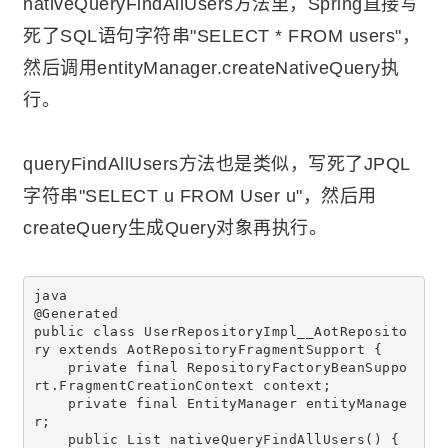
nativeQueryFindAllUsers方法里，Spring直接写
死了SQL语句字符串"SELECT * FROM users"，
然后调用entityManager.createNativeQuery执
行。
queryFindAllUsers方法也是类似，写死了JPQL
字符串"SELECT u FROM User u"，然后用
createQuery生成Query对象再执行。
java
@Generated
public class UserRepositoryImpl__AotReposito
ry extends AotRepositoryFragmentSupport {
    private final RepositoryFactoryBeanSuppo
rt.FragmentCreationContext context;
    private final EntityManager entityManage
r;
    public List
 nativeQueryFindAllUsers() {