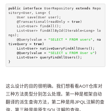
public
interface
 UserRepository 
extends
 Repo
sitory<User, Long> {
    User save(User user);
    @Transactional(readOnly = 
true
)
    List<User> findAll();
    List<User> findAllById(Iterable<Long> lo
ngs);
    @Query(value = 
"SELECT * FROM users"
, na
tiveQuery = 
true
)
    List<User> nativeQueryFindAllUsers();
    @Query(value = 
"SELECT u FROM User u"
)
    List<User> queryFindAllUsers();
}
这么设计的目的很明确。我们想看看AOT仓库对
三种方法类型分别怎么处理。第一种是框架自动
翻译的派生查询方法，第二种是用JPQL注解的查
询，第三种是用原生SQL注解的查询。