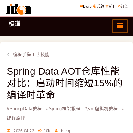
Dojo
话题
新佳
订阅
极道
编程手搓工艺技能
Spring Data AOT仓库性能
对比：启动时间缩短15%的
编译时革命
#
SpringData教程
#
Spring框架教程
#
jvm虚拟机教程
#
编译原理
2026-04-23
10K
banq