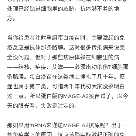
处理已经钻进细胞里的威胁，抗体够不着的地
方。
当你给患者注射重组蛋白疫苗时，主要激起的免
疫反应是抗体那条胳膊。这对很多传染病来说完
全没问题。但对于那些病原体躲在细胞里的病
——结核、疟疾、艾滋——必须出动杀伤T细胞那
条胳膊。蛋白疫苗在这类病上挣扎了几十年。癌
症也属于第二类。可惜两千年代初大家没搞明白
这一点，所以蛋白版的MAGE-A3疫苗试了，以今
天的眼光看，失败是注定的。
那如果用mRNA来递送MAGE-A3抗原呢？出于一
些免疫学上的原因，这应该确实能激起正确的免