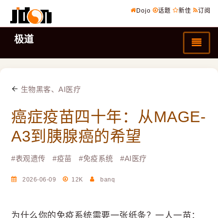
Dojo
话题
新佳
订阅
极道
生物黑客、AI医疗
癌症疫苗四十年：从MAGE-
A3到胰腺癌的希望
#
表观遗传
#
疫苗
#
免疫系统
#
AI医疗
2026-06-09
12K
banq
为什么你的免疫系统需要一张纸条？一人一苗：