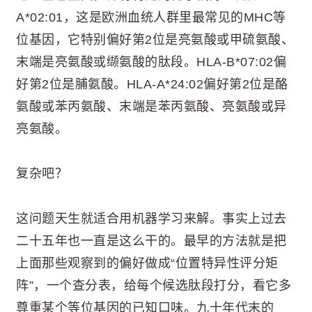
A*02:01，这是欧洲血统人群里最常见的MHC等
位基因，它特别偏好第2位是亮氨酸或甲硫氨酸、
末端是亮氨酸或缬氨酸的肽段。HLA-B*07:02偏
好第2位是脯氨酸。HLA-A*24:02偏好第2位是酪
氨酸或苯丙氨酸、末端是苯丙氨酸、亮氨酸或异
亮氨酸。
复杂吧？
这问题天生就适合用机器学习来解。事实上过去
二十五年也一直是这么干的。最早的方法就是把
上面那些观察到的偏好做成“位置特异性评分矩
阵”，一个查分表，给每个候选肽段打分，看它多
尊重某个等位基因的已知口味。九十年代末的