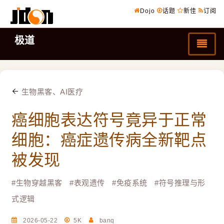
Dojo
话题
新佳
订阅
极道
生物黑客、AI医疗
癌细胞表达符号竟异于正常
细胞：癌症遗传病全新靶点
被发现
#
生物穿越黑客
#
表观遗传
#
免疫系统
#
符号推理与形
式逻辑
2026-05-22
5K
banq