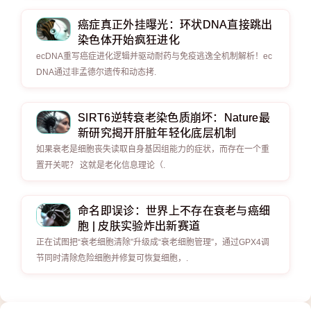
癌症真正外挂曝光：环状DNA直接跳出
染色体开始疯狂进化
ecDNA重写癌症进化逻辑并驱动耐药与免疫逃逸全机制解析！ec
DNA通过非孟德尔遗传和动态拷.
SIRT6逆转衰老染色质崩坏：Nature最
新研究揭开肝脏年轻化底层机制
如果衰老是细胞丧失读取自身基因组能力的症状，而存在一个重
置开关呢？ 这就是老化信息理论（.
命名即误诊：世界上不存在衰老与癌细
胞 | 皮肤实验炸出新赛道
正在试图把“衰老细胞清除”升级成“衰老细胞管理”，通过GPX4调
节同时清除危险细胞并修复可恢复细胞，.