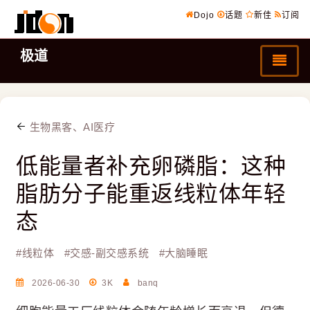
Dojo
话题
新佳
订阅
极道
生物黑客、AI医疗
低能量者补充卵磷脂：这种
脂肪分子能重返线粒体年轻
态
#
线粒体
#
交感-副交感系统
#
大脑睡眠
2026-06-30
3K
banq