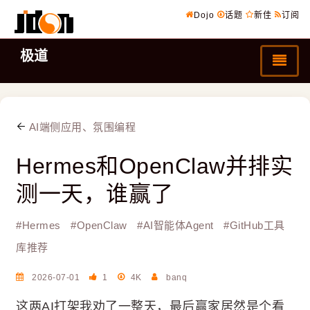
Dojo
话题
新佳
订阅
极道
AI端侧应用、氛围编程
Hermes和OpenClaw并排实
测一天，谁赢了
#
Hermes
#
OpenClaw
#
AI智能体Agent
#
GitHub工具
库推荐
2026-07-01
1
4K
banq
这两AI打架我劝了一整天，最后赢家居然是个看