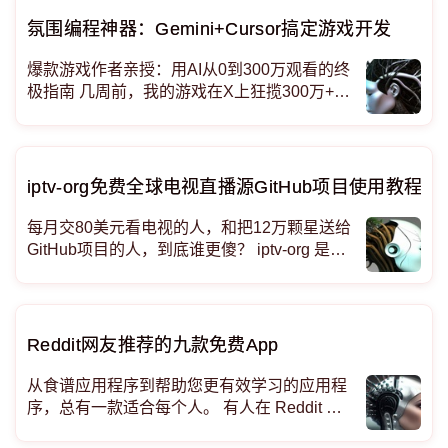
很难集中注意力，哪怕是片刻。我认为这与
氛围编程神器：Gemini+Cursor搞定游戏开发
爆款游戏作者亲授：用AI从0到300万观看的终
极指南 几周前，我的游戏在X上狂揽300万+观
看，而这一切都离不开AI的神助攻！作为4000
+次AI提示实战的老司机，我决定把压箱底的
秘诀全掏出来，教你如何用AI高效打造爆款游
戏！
iptv-org免费全球电视直播源GitHub项目使用教程
每月交80美元看电视的人，和把12万颗星送给
GitHub项目的人，到底谁更傻？ iptv-org 是一
个“全球公开电视直播链接的整理与索引系
统”，更像是 直播源的维基百科 + 播放列表生
成器，而不是一个真正的电视服务平台。
Reddit网友推荐的九款免费App
从食谱应用程序到帮助您更有效学习的应用程
序，总有一款适合每个人。 有人在 Reddit 上
问到了一些应用程序，这些应用程序好得让人