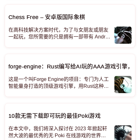
难以相信它们是免费的。 食谱App
Chess Free – 安卓版国际象棋
在高科技解决方案时代，为了与女朋友或朋友
一起玩，您所需要的只是拥有一部带有 Androi
d 操作系统的手机或平板电脑，当然还有安装
的游戏（国际象棋免费）。游戏本身针对Andr
oid平台进行了优化，已经成为标准阵营象棋的
当之无愧的替代品，与其他同类游戏不同，该
forge-engine：Rust编写给AI玩的AAA游戏引
游戏的主要特点是，只需一部手机或平板电脑
即
这是一个叫Forge Engine的项目：专门为人工
智能量身打造的顶级游戏引擎，用Rust这种超
快的编程语言写成。点击标题 Forge Engine
是一个用 Rust 语言写的游戏引擎，它是专门
为 AI 设计的，而且质量能达到 3A 大作级别
（就
10款无需下载即可玩的最佳Poki游戏
在本文中，我们将深入探讨在 2023 年掀起轩
然大波的最优秀的无 Poki 在线游戏的世界。