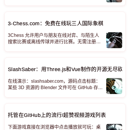
从永恒的经典到令人兴奋的新游戏，Poki 展示
了广泛的内容，我们将引导您体验这个迷人的
游戏游戏世界的奇迹。 无需下载即可在线玩免
费游戏
3-Chess.com：免费在线玩三人国际象棋
3Chess 允许用户与朋友在线对弈、与陌生人
搜索比赛或离线传球并进行比赛。无需注册，
该网站完全免费！ 在大多数情况下，将棋、将
死和相持的工作方式与普通国际象棋类似，但
略有不同以适应三名玩家： 方格 - 当玩家处于
方格状态时
SlashSaber：用Three.js和Vue制作的开源无尽砍
在线演示：slashsaber.com，源码点击标题：
某些 3D 资源的 Blender 文件可在 GitHub 存储
库中找到。
托管在GitHub上的流行/超赞视频游戏列表
下面游戏直接在浏览器中点击播放就可玩：桌