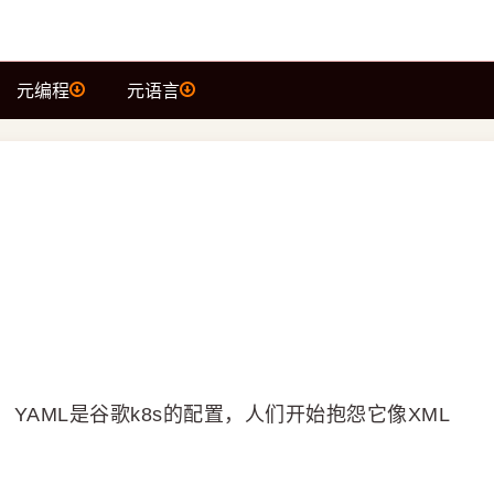
元编程
元语言
AML是谷歌k8s的配置，人们开始抱怨它像XML