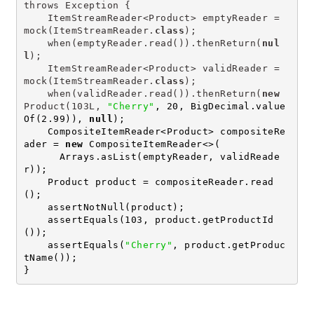
throws Exception {
    ItemStreamReader<Product> emptyReader = 
mock(ItemStreamReader.
class
);
    when(emptyReader.read()).thenReturn(
nul
l
);
    ItemStreamReader<Product> validReader = 
mock(ItemStreamReader.
class
);
    when(validReader.read()).thenReturn(
new
Product(103L, 
"Cherry"
, 20, BigDecimal.value
Of(2.99)), 
null
);
    CompositeItemReader<Product> compositeRe
ader = 
new
 CompositeItemReader<>(
      Arrays.asList(emptyReader, validReade
r));
    Product product = compositeReader.read
();
    assertNotNull(product);
    assertEquals(103, product.getProductId
());
    assertEquals(
"Cherry"
, product.getProduc
tName());
}