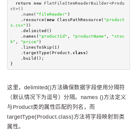
return
new
 FlatFileItemReaderBuilder<Produ
ct>()
    .name(
"fileReader"
)
    .resource(
new
 ClassPathResource(
"product
s.csv"
))
    .delimited()
    .names(
"productId"
, 
"productName"
, 
"stoc
k"
, 
"price"
)
    .linesToSkip(1)
    .targetType(Product.
class
)
    .build();
}
这里，delimited()方法确保数据字段使用分隔符
（默认情况下为逗号）分隔。names ()方法定义
与Product类的属性匹配的列名，而
targetType(Product.class)方法将字段映射到类
属性。