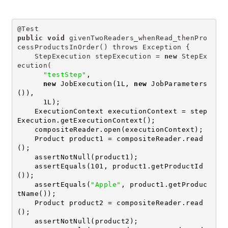
@Test
public
void
 givenTwoReaders_whenRead_thenPro
cessProductsInOrder() throws Exception {
    StepExecution stepExecution = 
new
 StepEx
ecution(
"testStep"
,
new
 JobExecution(1L, 
new
 JobParameters
()),
      1L);
    ExecutionContext executionContext = step
Execution.getExecutionContext();
    compositeReader.open(executionContext);
    Product product1 = compositeReader.read
();
    assertNotNull(product1);
    assertEquals(101, product1.getProductId
());
    assertEquals(
"Apple"
, product1.getProduc
tName());
    Product product2 = compositeReader.read
();
    assertNotNull(product2);