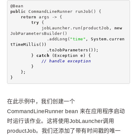
@Bean
public
 CommandLineRunner runJob() {
return
 args -> {
try
 {
            jobLauncher.run(productJob, 
new
JobParametersBuilder()
              .addLong(
"time"
, System.curren
tTimeMillis())
              .toJobParameters());
        } 
catch
 (Exception e) {
// handle exception
        }
    };
}
在此示例中，我们创建一个
CommandLineRunner bean 来在应用程序启动
时运行该作业。这将使用JobLauncher调用
productJob。我们还添加了带有时间戳的唯一