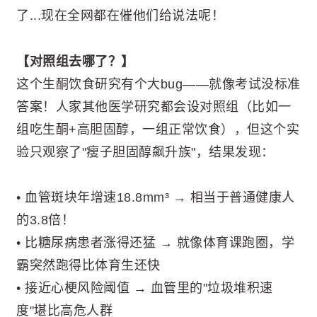
了...现在全网都在催他们给说法呢！
【对照组去哪了？】
这个生酮饮食研究有个大bug——就像考试没标准
答案！人家其他医学研究都会设对照组（比如一
组吃生酮+高胆固醇，一组正常饮食），但这个实
验只观察了"瘦子胆固醇飙升族"，结果发现：
• 血管斑块年增速18.8mm³ → 相当于普通健康人
的3.8倍！
• 比糖尿病患者涨得还猛 → 就像体育课跑圈，学
霸突然跑得比体育生还快
• 接近心梗风险阈值 → 血管里的"垃圾堆积速
度"堪比高危人群