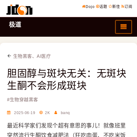
Dojo
话题
新佳
订阅
极道
生物黑客、AI医疗
胆固醇与斑块无关：无斑块
生酮不会形成斑块
#
生物穿越黑客
2025-06-19
2K
banq
最近科学家们发现个超有意思的事儿！就像班里
突然流行生酮饮食减肥法（狂吃肉蛋、不吃米饭