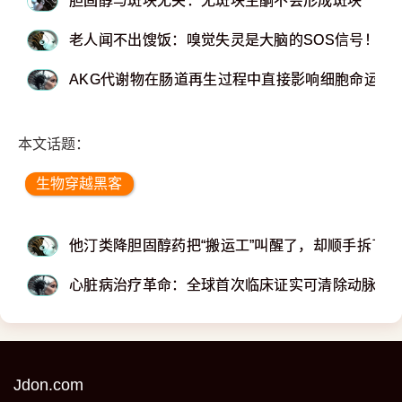
胆固醇与斑块无关：无斑块生酮不会形成斑块
老人闻不出馊饭：嗅觉失灵是大脑的SOS信号！
AKG代谢物在肠道再生过程中直接影响细胞命运
本文话题：
生物穿越黑客
他汀类降胆固醇药把“搬运工”叫醒了，却顺手拆了
心脏病治疗革命：全球首次临床证实可清除动脉毒
Jdon.com