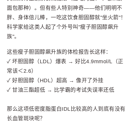
面包那种）。但有些人特别神奇——他们明明不
胖、身体倍儿棒，一吃这饮食胆固醇就"坐火箭"！
科学家给这类人起了个外号叫"瘦子胆固醇飙升
族"。
这些瘦子胆固醇飙升族的体检报告长这样：
✓ 坏胆固醇（LDL）爆表 → 好比4.9mmol/L（正
常该＜2.6）
✓ 好胆固醇（HDL）超高 → 像开了外挂
✓ 甘油三酯超低 → 比学霸的考试失误率还低
那么这项低密度脂蛋白IDL比较高的人到底有没有
长血管斑块呢？