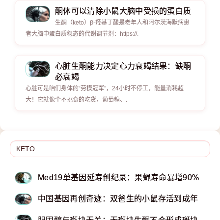
酮体可以清除小鼠大脑中受损的蛋白质
生酮（keto）β-羟基丁酸是老年人和阿尔茨海默病患
者大脑中蛋白质稳态的代谢调节剂：https://.
心脏生酮能力决定心力衰竭结果：缺酮
必衰竭
心脏可是咱们身体的“劳模冠军”，24小时不停工，能量消耗超
大！它就像个不挑食的吃货，葡萄糖、.
Med19单基因延寿创纪录：果蝇寿命暴增90%
中国基因再创奇迹：双爸生的小鼠存活到成年