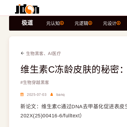
极道
元认知
元逻辑
元设计
生物黑客、AI医疗
维生素C冻龄皮肤的秘密：
#
生物穿越黑客
2025-07-03
banq
新论文：维生素C通过DNA去甲基化促进表皮生长（https:/
202X(25)00416-6/fulltext）