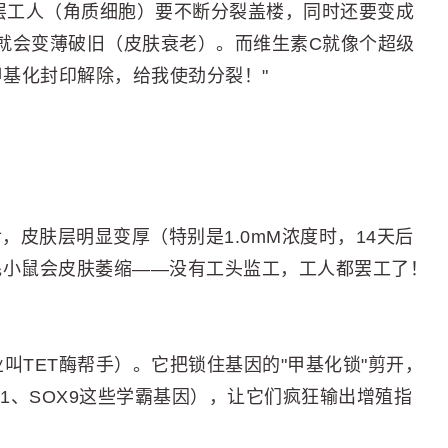
底层工人（角质细胞）要不断分裂盖楼，同时还要变成
就会变薄破旧（皮肤衰老）。而维生素C就像个超级
甲基化封印解除，给我使劲分裂！"
，皮肤层明显变厚（特别是1.0mM浓度时，14天后
无毛小鼠会皮肤萎缩——没有工头监工，工人都罢工了！
业叫TET酶帮手）。它把锁住基因的"甲基化锁"剪开，
S1、SOX9这些学霸基因），让它们疯狂输出增殖指