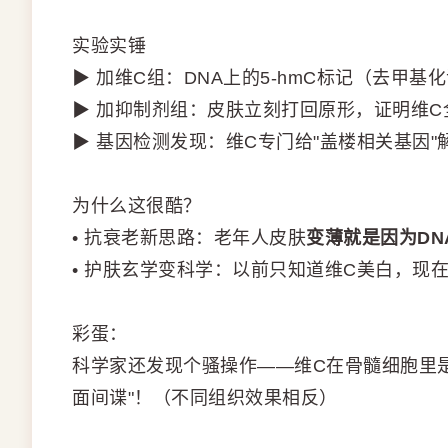
实验实锤
▶ 加维C组：DNA上的5-hmC标记（去甲基化
▶ 加抑制剂组：皮肤立刻打回原形，证明维C
▶ 基因检测发现：维C专门给"盖楼相关基因"
为什么这很酷？
• 抗衰老新思路：老年人皮肤
变薄就是因为DN
• 护肤玄学变科学：以前只知道维C美白，现在
彩蛋：
科学家还发现个骚操作——维C在骨髓细胞里是
面间谍"！（不同组织效果相反）