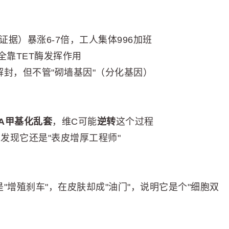
证据）暴涨6-7倍，工人集体996加班
全靠TET酶发挥作用
解封，但不管"砌墙基因"（分化基因）
A甲基化乱套
，维C可能
逆转
这个过程
发现它还是"表皮增厚工程师"
"增殖刹车"，在皮肤却成"油门"，说明它是个"细胞双