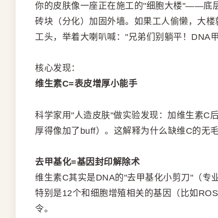
你的皮肤像一座正在施工的"细胞大楼"——
砖块（分化）加固外墙。如果工人偷懒，大楼
工头，举着大喇叭喊："兄弟们别躺平！DNA
核心发现：
维生素C=表皮增厚小能手
科学家用"人造皮肤"做实验发现：加维生素C后
厚得像加了buff）。这解释为什么缺维C的
去甲基化=基因封印解除术
维生素C其实是DNA的"去甲基化小剪刀"（专
特别是12个和细胞增殖相关的基因（比如RO
令。