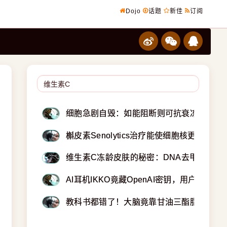
Dojo
话题
新佳
订阅
细胞急剧自毁：如能阻断则可抗衰冻龄！
槲皮素Senolytics治疗能使细胞核更年轻
维生素C冻龄皮肤的秘密：DNA去甲基化
AI耳机IKKO竟藏OpenAI密钥，用户隐私尽
教科书都错了！大脑竟靠甘油三酯脂肪供能