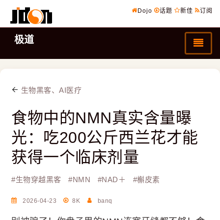
Dojo
话题
新佳
订阅
极道
生物黑客、AI医疗
食物中的NMN真实含量曝
光：吃200公斤西兰花才能
获得一个临床剂量
#
生物穿越黑客
#
NMN
#
NAD＋
#
槲皮素
2026-04-23
8K
banq