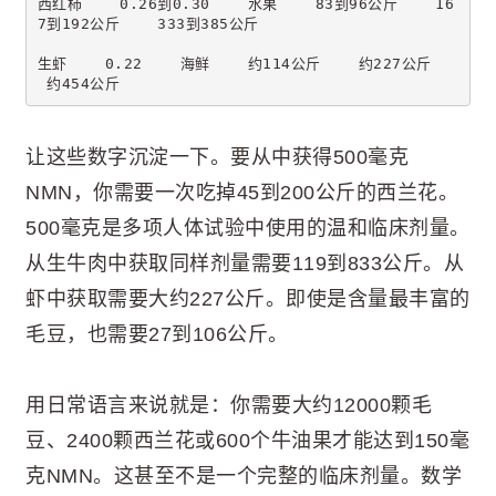
西红柿    0.26到0.30    水果    83到96公斤    16
7到192公斤    333到385公斤
生虾    0.22    海鲜    约114公斤    约227公斤   
 约454公斤
让这些数字沉淀一下。要从中获得500毫克
NMN，你需要一次吃掉45到200公斤的西兰花。
500毫克是多项人体试验中使用的温和临床剂量。
从生牛肉中获取同样剂量需要119到833公斤。从
虾中获取需要大约227公斤。即使是含量最丰富的
毛豆，也需要27到106公斤。
用日常语言来说就是：你需要大约12000颗毛
豆、2400颗西兰花或600个牛油果才能达到150毫
克NMN。这甚至不是一个完整的临床剂量。数学