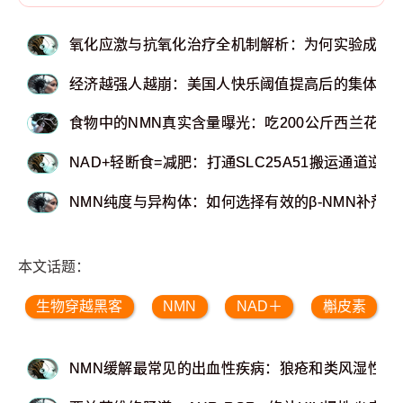
氧化应激与抗氧化治疗全机制解析：为何实验成功
经济越强人越崩：美国人快乐阈值提高后的集体抑
食物中的NMN真实含量曝光：吃200公斤西兰花才
NAD+轻断食=减肥：打通SLC25A51搬运通道逆
NMN纯度与异构体：如何选择有效的β-NMN补剂
本文话题：
生物穿越黑客
NMN
NAD＋
槲皮素
NMN缓解最常见的出血性疾病：狼疮和类风湿性关