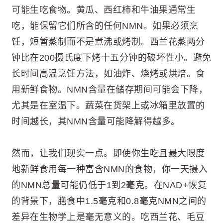
可能生吃食物。黄瓜、西红柿和牛油果通常生
吃，能保留它们所含的任何NMN。如果必须烹
饪，短暂蒸制而不是煮沸或烤制。西兰花蒸两分
钟比在200摄氏度下烤十五分钟的破坏性小。避免
长时间高温烹饪方法，如油炸、烧烤或烘焙。食
用新鲜食物。NMN含量在储存期间可能会下降，
尤其是在室温下。蔬菜在货架上或冰箱里放置的
时间越长，其NMN含量可能降解得越多。
然而，让我们现实一点。即使你生吃且最大限度
地新鲜食用每一种富含NMN的食物，你一天摄入
的NMN总量可能仍低于1到2毫克。在NAD+恢复
的背景下，膳食中1.5毫克和0.8毫克NMN之间的
差异在生物学上是毫无意义的。吃西兰花、毛豆