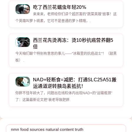
吃了西兰花蠕虫年轻20%
来来来，老师给你们讲个超厉害的"蔬菜英雄"故事！这
个英雄叫萝卜硫素，它可不是普通的萝卜精哦，.
西兰花先烫再冻：烫10秒抗癌营养翻5
倍
今天咱们聊个特别有意思的事儿——"冰箱里的抗癌战士"！（敲黑
板） .
NAD+轻断食=减肥：打通SLC25A51搬
运通道逆转胰岛素抵抗！
你胖不怪年龄大了，问题出在线粒体内出现NAD+的“运输瓶颈”
了：这篇最新论文把“衰老导致肥胖.