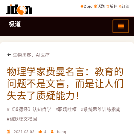
Dojo
话题
新佳
订阅
极道
生物黑客、AI医疗
物理学家费曼名言：教育的
问题不是文盲，而是让人们
失去了质疑能力！
#
《道德经》认知哲学
#
职场吐槽
#
系统思维训练指南
#
幽默梗文模因
2021-03-03
4
banq