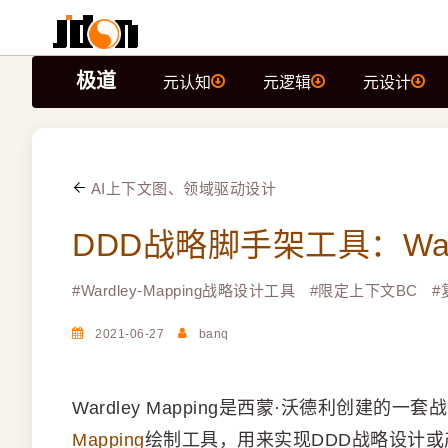
极道
元认知
元逻辑
元设计
AI上下文图、领域驱动设计
DDD战略脚手架工具：Ward
#
Wardley-Mapping战略设计工具
#
限定上下文BC
#
2021-06-27
banq
Wardley Mapping是西蒙·沃德利创建
Mapping
绘制工具，用来实现DDD战略设计