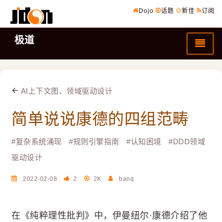
Dojo
话题
新佳
订阅
极道
AI上下文图、领域驱动设计
简单说说康德的四组范畴
#
复杂系统涌现
#
规则引擎指南
#
认知困境
#
DDD领域
驱动设计
2022-02-08
2
2K
banq
在《纯粹理性批判》中，伊曼纽尔·康德介绍了他