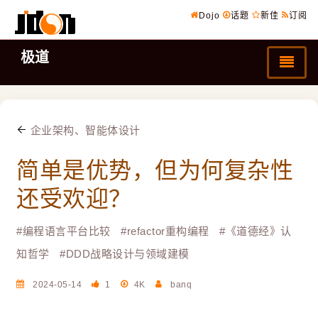
Dojo
话题
新佳
订阅
极道
企业架构、智能体设计
简单是优势，但为何复杂性
还受欢迎？
#
编程语言平台比较
#
refactor重构编程
#
《道德经》认
知哲学
#
DDD战略设计与领域建模
2024-05-14
1
4K
banq