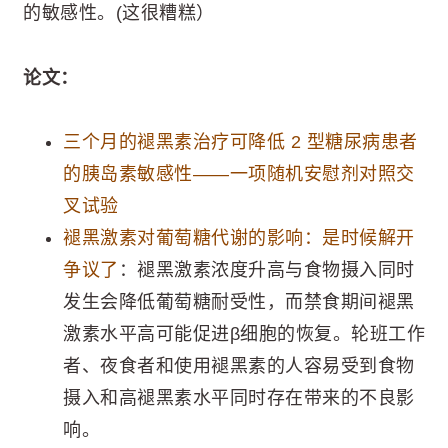
的敏感性。(这很糟糕）
论文：
三个月的褪黑素治疗可降低 2 型糖尿病患者
的胰岛素敏感性——一项随机安慰剂对照交
叉试验
褪黑激素对葡萄糖代谢的影响：是时候解开
争议了
：褪黑激素浓度升高与食物摄入同时
发生会降低葡萄糖耐受性，而禁食期间褪黑
激素水平高可能促进β细胞的恢复。轮班工作
者、夜食者和使用褪黑素的人容易受到食物
摄入和高褪黑素水平同时存在带来的不良影
响。