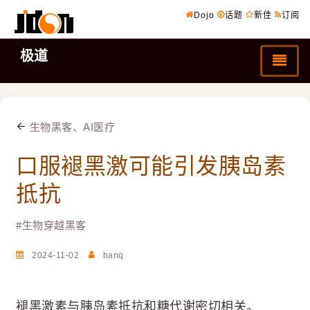
Dojo
话题
新佳
订阅
极道
生物黑客、AI医疗
口服褪黑激可能引发胰岛素
抵抗
#
生物穿越黑客
2024-11-02
banq
褪黑激素与胰岛素抵抗和糖代谢密切相关。