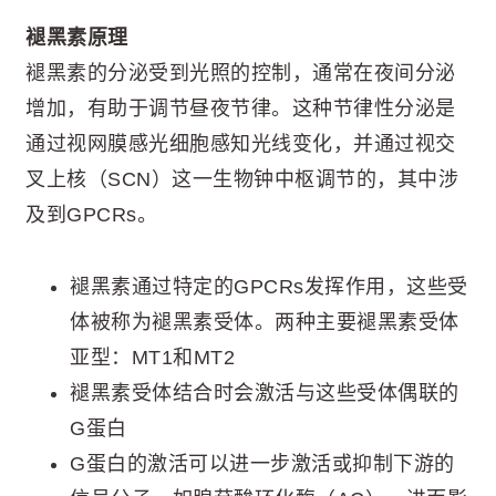
褪黑素原理
褪黑素的分泌受到光照的控制，通常在夜间分泌
增加，有助于调节昼夜节律。这种节律性分泌是
通过视网膜感光细胞感知光线变化，并通过视交
叉上核（SCN）这一生物钟中枢调节的，其中涉
及到GPCRs。
褪黑素通过特定的GPCRs发挥作用，这些受
体被称为褪黑素受体。两种主要褪黑素受体
亚型：MT1和MT2
褪黑素受体结合时会激活与这些受体偶联的
G蛋白
G蛋白的激活可以进一步激活或抑制下游的