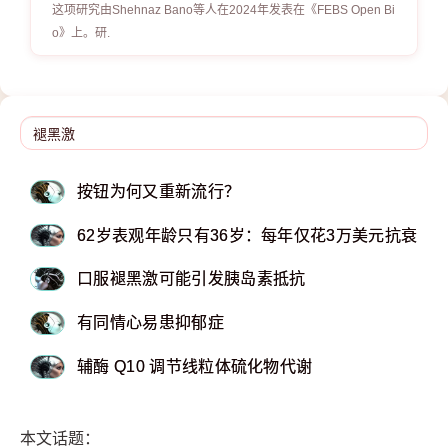
这项研究由Shehnaz Bano等人在2024年发表在《FEBS Open Bi
o》上。研.
按钮为何又重新流行？
62岁表观年龄只有36岁：每年仅花3万美元抗衰
口服褪黑激可能引发胰岛素抵抗
有同情心易患抑郁症
辅酶 Q10 调节线粒体硫化物代谢
本文话题：