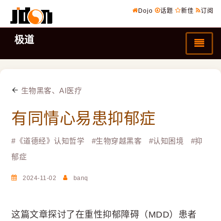
Dojo
话题
新佳
订阅
极道
生物黑客、AI医疗
有同情心易患抑郁症
#
《道德经》认知哲学
#
生物穿越黑客
#
认知困境
#
抑
郁症
2024-11-02
banq
这篇文章探讨了在重性抑郁障碍（MDD）患者