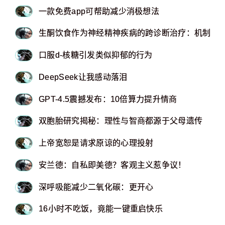
一款免费app可帮助减少消极想法
生酮饮食作为神经精神疾病的跨诊断治疗：机制和
口服d-核糖引发类似抑郁的行为
DeepSeek让我感动落泪
GPT-4.5震撼发布：10倍算力提升情商
双胞胎研究揭秘：理性与智商都源于父母遗传
上帝宽恕是请求原谅的心理投射
安兰德：自私即美德？客观主义惹争议！
深呼吸能减少二氧化碳：更开心
16小时不吃饭，竟能一键重启快乐