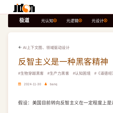
极道
元认知
元逻辑
元设计
AI上下文图、领域驱动设计
反智主义是一种黑客精神
#
生物穿越黑客
#
生产力黑客
#
认知困境
#
《道德经
2024-11-30
banq
假设：美国目前转向反智主义在一定程度上是