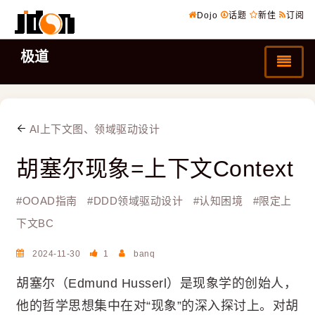
Dojo
话题
新佳
订阅
极道
AI上下文图、领域驱动设计
胡塞尔现象=上下文Context
#
OOAD指南
#
DDD领域驱动设计
#
认知困境
#
限定上
下文BC
2024-11-30
1
banq
胡塞尔（Edmund Husserl）是现象学的创始人，
他的哲学思想集中在对“现象”的深入探讨上。对胡