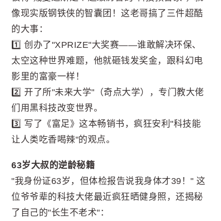
像现实版钢铁侠的智囊团！这老哥搞了三件超酷
的大事：
1️⃣ 创办了"XPRIZE"大奖赛——谁敢解决环保、
太空这种世界难题，他就砸钱发奖金，跟科幻电
影里的富豪一样！
2️⃣ 开了所"未来大学"（奇点大学），专门教大佬
们用黑科技改变世界。
3️⃣ 写了《富足》这本畅销书，疯狂安利"科技能
让人类吃香喝辣"的观点。
63岁大叔的逆龄秘籍
"我身份证63岁，但体检报告说我身体才39！" 这
位爷爷辈的科技大佬最近疯狂晒健身照，还揭秘
了自己的"长生不老术"：