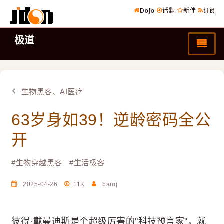
Dojo
话题
新佳
订阅
极道
生物黑客、AI医疗
63岁身如39！逆龄密码全公
开
#
生物穿越黑客
#
生活极客
2025-04-26
11K
banq
彼得·戴曼迪斯是个超级厉害的"科技预言家"，就