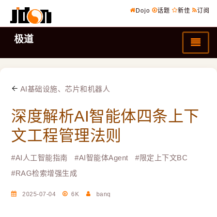
Dojo
话题
新佳
订阅
极道
AI基础设施、芯片和机器人
深度解析AI智能体四条上下
文工程管理法则
#
AI人工智能指南
#
AI智能体Agent
#
限定上下文BC
#
RAG检索增强生成
2025-07-04
6K
banq