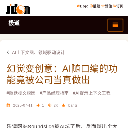
Dojo
话题
新佳
订阅
极道
AI上下文图、领域驱动设计
幻觉变创意：AI随口编的功
能竟被公司当真做出
#
幽默梗文模因
#
产品经理指南
#
AI提示上下文工程
2025-07-11
1
2K
banq
乐谱网站Soundslice被AI坑了后，反而憋出个大