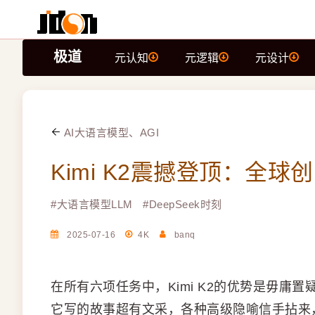
极道
元认知
元逻辑
元设计
AI大语言模型、AGI
Kimi K2震撼登顶：全
#
大语言模型LLM
#
DeepSeek时刻
2025-07-16
4K
banq
在所有六项任务中，Kimi K2的优势是毋庸置
它写的故事超有文采，各种高级隐喻信手拈来