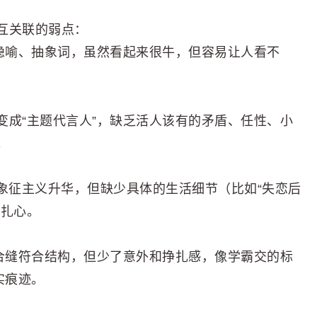
互关联的弱点：
堆隐喻、抽象词，虽然看起来很牛，但容易让人看不
变成“主题代言人”，缺乏活人该有的矛盾、任性、小
。
象征主义升华，但缺少具体的生活细节（比如“失恋后
够扎心。
丝合缝符合结构，但少了意外和挣扎感，像学霸交的标
实痕迹。