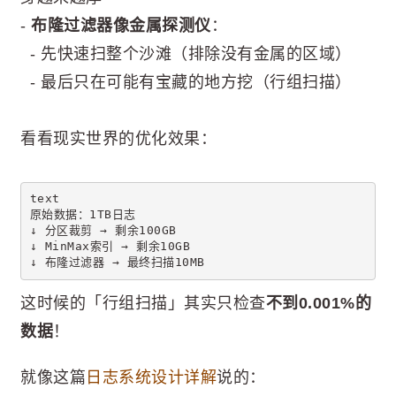
-
布隆过滤器像金属探测仪
：
- 先快速扫整个沙滩（排除没有金属的区域）
- 最后只在可能有宝藏的地方挖（行组扫描）
看看现实世界的优化效果：
text
原始数据：1TB日志
↓ 分区裁剪 → 剩余100GB
↓ MinMax索引 → 剩余10GB 
↓ 布隆过滤器 → 最终扫描10MB
这时候的「行组扫描」其实只检查
不到0.001%的
数据
！
就像这篇
日志系统设计详解
说的：