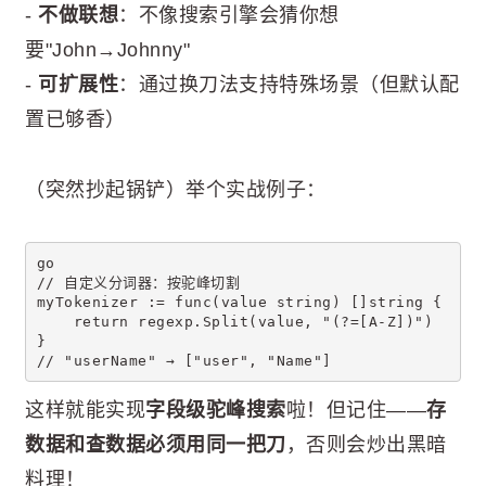
-
不做联想
：不像搜索引擎会猜你想
要"John→Johnny"
-
可扩展性
：通过换刀法支持特殊场景（但默认配
置已够香）
（突然抄起锅铲）举个实战例子：
go
// 自定义分词器：按驼峰切割
myTokenizer := func(value string) []string {
    return regexp.Split(value, "(?=[A-Z])") 
}
// "userName" → ["user", "Name"]
这样就能实现
字段级驼峰搜索
啦！但记住——
存
数据和查数据必须用同一把刀
，否则会炒出黑暗
料理！