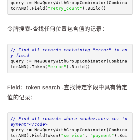
query := NewQueryWithGroupCombinator(Combina
torAND).Field(
"retry_count"
).Build()
令牌搜索-查找任何位置包含值的记录：
// Find all records containing "error" in an
y field
query := NewQueryWithGroupCombinator(Combina
torAND).Token(
"error"
).Build()
Field：token search -查找特定字段中具有特定
值的记录：
// Find all records where <code>.service: "p
ayment"</code>
query := NewQueryWithGroupCombinator(Combina
torAND).FieldToken(
"service"
, 
"payment"
).Bui