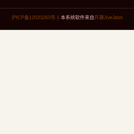
沪ICP备12033263号-1
本系统软件来自
开源JiveJdon