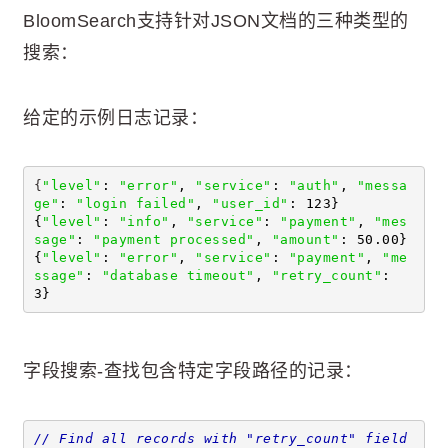
BloomSearch支持针对JSON文档的三种类型的
搜索：
给定的示例日志记录：
{
"level"
: 
"error"
, 
"service"
: 
"auth"
, 
"messa
ge"
: 
"login failed"
, 
"user_id"
: 123}
{
"level"
: 
"info"
, 
"service"
: 
"payment"
, 
"mes
sage"
: 
"payment processed"
, 
"amount"
: 50.00}
{
"level"
: 
"error"
, 
"service"
: 
"payment"
, 
"me
ssage"
: 
"database timeout"
, 
"retry_count"
: 
3}
字段搜索-查找包含特定字段路径的记录：
// Find all records with "retry_count" field