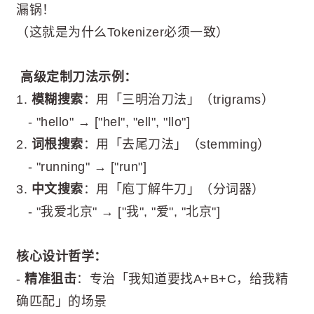
漏锅！
（这就是为什么Tokenizer必须一致）
️ 高级定制刀法示例：
1.
模糊搜索
：用「三明治刀法」（trigrams）
- "hello" → ["hel", "ell", "llo"]
2.
词根搜索
：用「去尾刀法」（stemming）
- "running" → ["run"]
3.
中文搜索
：用「庖丁解牛刀」（分词器）
- "我爱北京" → ["我", "爱", "北京"]
核心设计哲学：
-
精准狙击
：专治「我知道要找A+B+C，给我精
确匹配」的场景