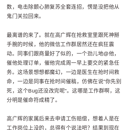
数，电击除颤心肺复苏全套连招，愣是没把他从
鬼门关拉回来。
最离谱的来了。就在高广辉在抢救室里跟死神掰
手腕的时候，他的微信工作群居然还在疯狂震
动。同事们跟商量好了似的，一个劲儿地@他，
催他处理订单，催他完成周一早上要交的紧急任
务。这场景想想都魔幻，一边是医生在抢时间救
命，一边是同事在抢时间催稿，仿佛在说"你先别
死，这个Bug还没改完呢"。这哪是工作群啊，这
分明是催命符成精了。
高广辉的家属后来去申请工伤赔偿，想着人是在
工作岗位上没的，总得有个说法吧？结果到现在