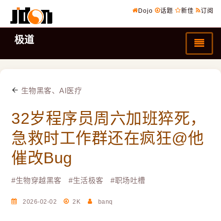
Dojo
话题
新佳
订阅
极道
生物黑客、AI医疗
32岁程序员周六加班猝死，
急救时工作群还在疯狂@他
催改Bug
#
生物穿越黑客
#
生活极客
#
职场吐槽
2026-02-02
2K
banq