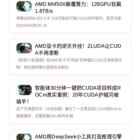
AMD MI450X颠覆算力：128GPU狂飙
1.8TB/s
将推出的MI 450 X IF 128可能会打破CUDA的护城河，甚至可能
比NVIDIA的VR 20.
AMD显卡的逆天外挂！ZLUDA让CUD
A不再垄断
【科技八卦速递】给AMD显卡"打鸡血"的神器ZLUDA又有新搞头
啦！两位程序猿大佬现在全职在.
智能体30分钟一键把CUDA项目转成R
OCm真实案例：20年CUDA护城河被
填平！
这个开源提交中（点击标题）展示了一次真实的CUDA到ROCm
移植事件，完整拆解GPU软件护城.
AMD用DeepSeek小工具打造推理引擎