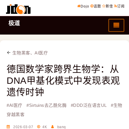
Dojo
话题
新佳
订阅
极道
生物黑客、AI医疗
​​​​​​​德国数学家跨界生物学：从
DNA甲基化模式中发现表观
遗传时钟
#
AI医疗
#
Sirtuins去乙酰化酶
#
DDD泛在语言UL
#
生物
穿越黑客
2026-03-07
4K
banq