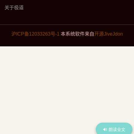
关于极道
沪ICP备12033263号-1
本系统软件来自
开源JiveJdon
🔊 朗读全文