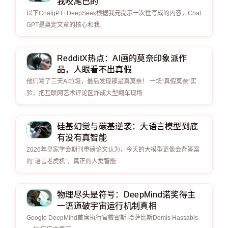
我咬尾巴的
以下ChatgPT+DeepSeek根据我元提示一次性写成的内容，Chat
GPT是奠定文章的核心和我.
RedditX热点：AI画的莫奈印象派作
品，人眼看不出真假
他们骂了三天AI垃圾，最后发现那是真莫奈！ 一场“真假莫奈”实
验，把互联网艺术评论区炸成大型翻车现场.
硅基幻觉与碳基逆袭：大语言模型到底
有没有真智能
2026年皇家学会期刊重磅论文认为，今天的大模型更像会背答案
的“语言老虎机”，真正的人类智能.
物理尽头是符号：DeepMind诺奖得主
一语道破宇宙运行机制真相
Google DeepMind首席执行官戴密斯·哈萨比斯Demis Hassabis