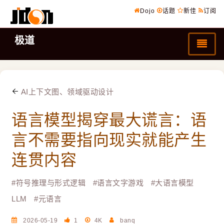
Dojo
话题
新佳
订阅
极道
AI上下文图、领域驱动设计
语言模型揭穿最大谎言：语
言不需要指向现实就能产生
连贯内容
#
符号推理与形式逻辑
#
语言文字游戏
#
大语言模型
LLM
#
元语言
2026-05-19
1
4K
banq