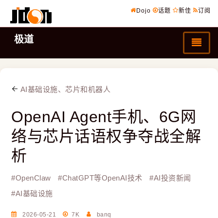
Dojo
话题
新佳
订阅
极道
AI基础设施、芯片和机器人
OpenAI Agent手机、6G网
络与芯片话语权争夺战全解
析
#
OpenClaw
#
ChatGPT等OpenAI技术
#
AI投资新闻
#
AI基础设施
2026-05-21
7K
banq