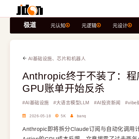
极道
元认知
元逻辑
元设计
AI基础设施、芯片和机器人
Anthropic终于不装了：
GPU账单开始反杀
#
AI基础设施
#
大语言模型LLM
#
AI投资新闻
#
vib
2026-05-18
5K
banq
Anthropic即将拆分Claude订阅与自动化调