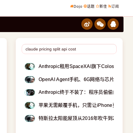
Dojo
话题
新佳
订阅
Anthropic租用SpaceXAI旗下Colossu
OpenAI Agent手机、6G网络与芯片话语
Anthropic终于不装了：程序员偷偷白嫖Cl
苹果无需颠覆手机，只需让iPhone更懂你
特斯拉太阳能屋顶从2016年吹牛到2026年