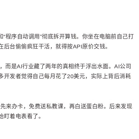
聊天”和“程序自动调用”彻底拆开算钱。你坐在电脑前自己打
后台偷偷疯狂干活，就得按API原价交钱。
了，而是AI行业藏了两年的真相终于浮出水面。AI公司
多开发者觉得自己每月花了20美元，实际上背后消耗
，喊着先来办卡，免费送私教课，再白送蛋白粉。后来发现
始盯着电表看了。