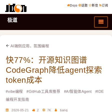
Dojo
话题
新佳
订阅
极道
AI端侧应用、氛围编程
快77%：开源知识图谱
CodeGraph降低agent探索
token成本
#
vibe编程
#
GitHub工具库推荐
#
AI智能体Agent
#
IDE
编程开发指南
2026-05-21
2
7K
banq