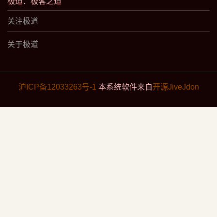
极道：极客之道
关注极道
关于极道
沪ICP备12033263号-1
本系统软件来自
开源JiveJdon