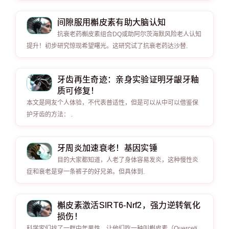
间隙服用槲皮素有助大脑认知
抗衰老药槲皮素组合DQ或助阿尔茨海默风险老人认知
提升！初步研究惊现希望曙光。这研究试了抗衰老药达沙替.
牙齿再生奇迹：亲身实验证明牙龈牙釉
质可修复！
本文是网友个人体验，不代表普适性，但是可以从中可以借鉴保
护牙齿的方法： .
牙周炎加速衰老！基因实锤
目的大家都知道，人老了身体容易发炎，这种慢性炎
症和衰老是穿一条裤子的好兄弟。但具体到.
槲皮素激活SIRT6-Nrf2，强力逆转氧化
损伤！
科学家们找了一群中年男性，让他们吃一种叫槲皮素（Querceti