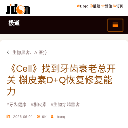
Dojo
话题
新佳
订阅
极道
生物黑客、AI医疗
《Cell》找到牙齿衰老总开
关 槲皮素D+Q恢复修复能
力
#
牙齿健康
#
槲皮素
#
生物穿越黑客
2026-06-01
6K
banq