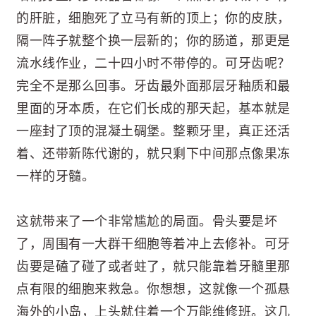
的肝脏，细胞死了立马有新的顶上；你的皮肤，
隔一阵子就整个换一层新的；你的肠道，那更是
流水线作业，二十四小时不带停的。可牙齿呢？
完全不是那么回事。牙齿最外面那层牙釉质和最
里面的牙本质，在它们长成的那天起，基本就是
一座封了顶的混凝土碉堡。整颗牙里，真正还活
着、还带新陈代谢的，就只剩下中间那点像果冻
一样的牙髓。
这就带来了一个非常尴尬的局面。骨头要是坏
了，周围有一大群干细胞等着冲上去修补。可牙
齿要是磕了碰了或者蛀了，就只能靠着牙髓里那
点有限的细胞来救急。你想想，这就像一个孤悬
海外的小岛，上头就住着一个万能维修班。这几