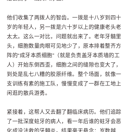
他们收集了两拨人的智齿。一拨是十八岁到四十
岁的年轻人，另一拨是六十岁以上的健康老头老
太太。这么一对比，问题就出来了。老年牙髓里
头，细胞数量肉眼可见地少了，原本排着整齐方
阵的“成牙本质细胞”（就是负责盖牙本质墙的工
人）开始东倒西歪，细胞之间的缝隙也变大了，
到处是乱七八糟的胶原纤维。整个场面，就像一
支训练有素的施工队，慢慢变成了一群在工地上
闲逛的散兵游勇。
紧接着，这帮人又去翻了翻临床病历。他们追踪
了一批深度蛀牙的病人，看一年后谁的蛀牙会恶
化成没法救的牙髓炎。结果毫无悬念：岁数越