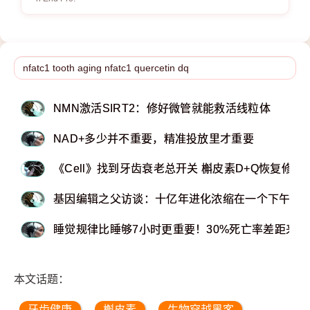
NMN激活SIRT2：修好微管就能救活线粒体
NAD+多少并不重要，精准投放里才重要
《Cell》找到牙齿衰老总开关 槲皮素D+Q恢复修复
基因编辑之父访谈：十亿年进化浓缩在一个下午
睡觉规律比睡够7小时更重要！30%死亡率差距来自
本文话题：
牙齿健康
槲皮素
生物穿越黑客