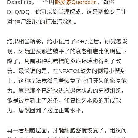
Dasatinib，一个叫
槲皮素Quercetin
，简称
D+Q/DQ。你可以简单理解成，这是两款专门针
对“僵尸细胞”的精准清除剂。
结果相当精彩。给小鼠用了D+Q之后，研究者发
现，牙髓里头那些躺平了的衰老细胞比例明显下
降了，周围那种乱糟糟的炎症环境也得到了改
善。最关键的是，在NFATC1缺失的倒霉小鼠身
上，这种疗法竟然显著恢复了它们牙齿的修复能
力。原来那个已经快进入退休状态的牙髓组织，
像是被重新上了发条，修复性牙本质的形成能
力，居然回到了接近正常水平。
再一看细胞层面，牙髓细胞密度恢复了，组织间