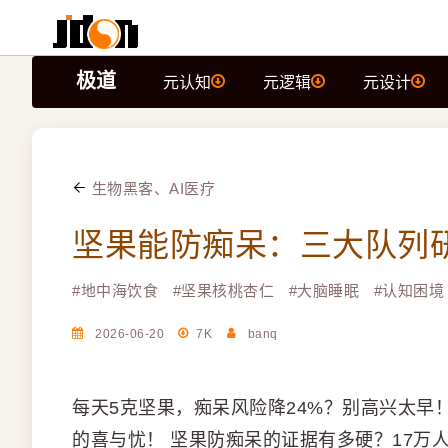
极道
元认知
元逻辑
元设计
生物黑客、AI医疗
坚果能防痴呆：三大队列研
#
地中海饮食
#
坚果核桃杏仁
#
大脑睡眠
#
认知困境
2026-06-20
7K
banq
每天5克坚果，痴呆风险降24%？别高兴太早
的喜与忧！ 坚果防痴呆的证据有多硬？17万