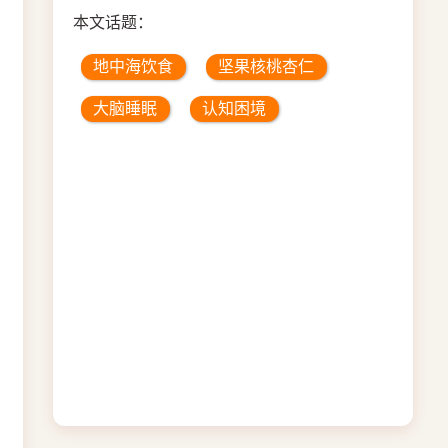
本文话题：
地中海饮食
坚果核桃杏仁
大脑睡眠
认知困境