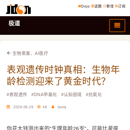
Dojo
话题
新佳
订阅
极道
生物黑客、AI医疗
表观遗传时钟真相：生物年
龄检测迎来了黄金时代？
#
表观遗传
#
DNA甲基化
#
认知困境
#
抗氧化
2026-06-28
4K
banq
你花大钱测出来的“生理年龄26岁”，可能比星座