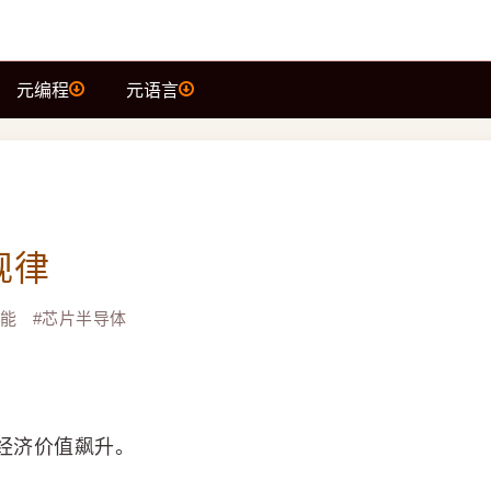
元编程
元语言
规律
智能
#
芯片半导体
经济价值飙升。