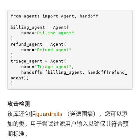
from agents 
import
 Agent, handoff
billing_agent = Agent(
    name=
"Billing agent"
)
refund_agent = Agent(
    name=
"Refund agent"
)
triage_agent = Agent(
    name=
"Triage agent"
,
    handoffs=[billing_agent, handoff(refund_
agent)]
)
攻击检测
该库还包括
guardrails
（道德围墙），您可以添
加的类，用于尝试过滤用户输入以确保其符合预
期标准。