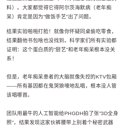
料）。大家都觉得它得阿尔茨海默病（老年痴
呆）肯定是因为"做饭手艺"出了问题。
结果实验啪啪打脸！就像你怀疑同桌偷吃零食，
结果翻他书包啥也没找到。科学家们所有实验都
证明：这个蛋白质的"厨艺"和老年痴呆根本没关
系！
但是，老年痴呆患者的大脑就像失控的KTV包厢
——所有基因都在鬼哭狼嚎地乱唱，根本没人管
该唱哪首。
团队用最牛的人工智能给PHGDH拍了张"3D全身
照"，结果发现这家伙裤腰带上别着个秘密武器