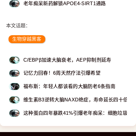
老年痴呆新药解锁APOE4-SIRT1通路
本文话题：
生物穿越黑客
C/EBPβ加速大脑衰老，AEP抑制剂延寿
记忆力回春！6周天然疗法引爆希望
福布斯：年轻人都该看的大脑防老6条指南
维生素B3逆转大脑NAXD绝症，寿命延长四十倍
这种蛋白四年暴跌41%引爆老年痴呆：细胞垃圾清