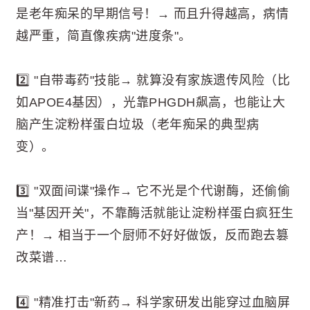
是老年痴呆的早期信号！→ 而且升得越高，病情
越严重，简直像疾病"进度条"。
2️⃣ "自带毒药"技能→ 就算没有家族遗传风险（比
如APOE4基因），光靠PHGDH飙高，也能让大
脑产生淀粉样蛋白垃圾（老年痴呆的典型病
变）。
3️⃣ "双面间谍"操作→ 它不光是个代谢酶，还偷偷
当"基因开关"，不靠酶活就能让淀粉样蛋白疯狂生
产！→ 相当于一个厨师不好好做饭，反而跑去篡
改菜谱…
4️⃣ "精准打击"新药→ 科学家研发出能穿过血脑屏