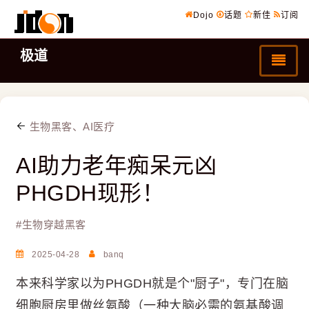
Dojo
话题
新佳
订阅
极道
生物黑客、AI医疗
AI助力老年痴呆元凶
PHGDH现形！
#
生物穿越黑客
2025-04-28
banq
本来科学家以为PHGDH就是个"厨子"，专门在脑
细胞厨房里做丝氨酸（一种大脑必需的氨基酸调