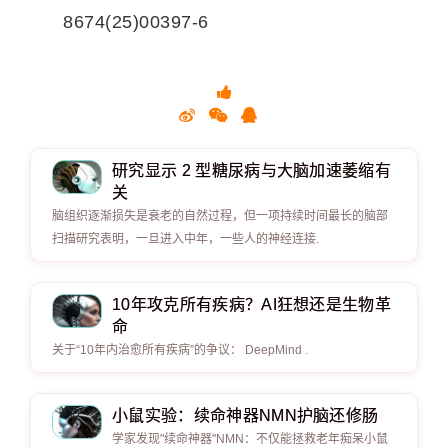
8674(25)00397-6
研究显示 2 型糖尿病与大脑加速萎缩有
关
脑组织逐渐损失是衰老的自然过程，但一项持续时间最长的脑部
扫描研究表明，一旦进入中年，一些人的神经连接.
10年攻克所有疾病？AI狂想还是生物革
命
关于“10年内治愈所有疾病”的争议： DeepMind .
小鼠实验：续命神器NMN护脑还修肠
学家发现"续命神器"NMN：不仅能拯救老年痴呆小鼠