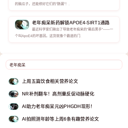
的脑瓜子，还能修好它们的"肠漏"！.
老年痴呆新药解锁APOE4-SIRT1通路
最近科学家们揪出了导致老年痴呆的"幕后黑手"——一
个叫ApoE4的坏基因。这货就像个霸道的门.
上周五篇饮食相关营养论文
NR补剂翻车！高剂量反促动脉硬化
AI助力老年痴呆元凶PHGDH现形！
AI拍照测年龄等上周6条有趣营养论文