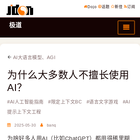
Dojo
话题
新佳
订阅
极道
AI大语言模型、AGI
为什么大多数人不擅长使用
AI？
#
AI人工智能指南
#
限定上下文BC
#
语言文字游戏
#
AI
提示上下文工程
2025-05-30
banq
为啥好多人用AI（比如ChatGPT）都用得稀里糊