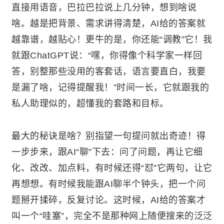
直接用语音，巴拉巴拉说上几分钟，想到啥说
啥。越是把背景、需求讲得清楚，AI给的答案就
越靠谱，越贴心！更牛的是，你还能“调教”它！我
就跟ChatGPT说：“嘿，你得像个科学家一样回
答，别整那些没用的客套话，语言要直白，我要
是漏了啥，记得提醒我！”时间一长，它就跟我的
私人助理似的，超懂我的套路和目标。
最大的秘诀是啥？别指望一句提问就出奇迹！得
一步步来，跟AI“聊”下去：问了问题，再让它细
化、改改、加点料，有时候还得“怼”它两句，让它
再想想。有时候我能跟AI聊半个钟头，把一个问
题掰开揉碎，反复讨论。这时候，AI给的答案才
叫一个“哇塞”，完全不是那种网上随便搜来的泛泛