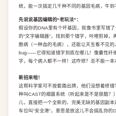
统，能一次搞定几千种不同的基因毛病，牛到
先说说基因编辑的“老玩法”：
假设你的DNA里有个坏基因，就像书里写错了个
的“文字编辑器”，找到那个错字，咔嚓剪掉
胞病（一种血的毛病），还能让天生看不见的
bug——它得知道错字到底在哪儿！像囊性纤
字，每个病人都不一样！这咋修？总不能一本本
新招来啦！
这帮科学家可不按套路出牌，他们没想着修错
种叫CAST的细菌系统（听起来是不是很酷？
儿，直接把一个全新的、完美无缺的基因副本送
车位叫“安全港”，意思是放这儿不会搞乱你的D