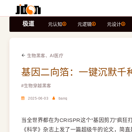
极道
元认知
元逻辑
元设计
生物黑客、AI医疗
基因二向箔：一键沉默千
#
生物穿越黑客
2025-06-03
banq
当全世界都在为CRISPR这个“基因剪刀”疯狂
《科学》杂志上发了一篇超级牛的论文，简直