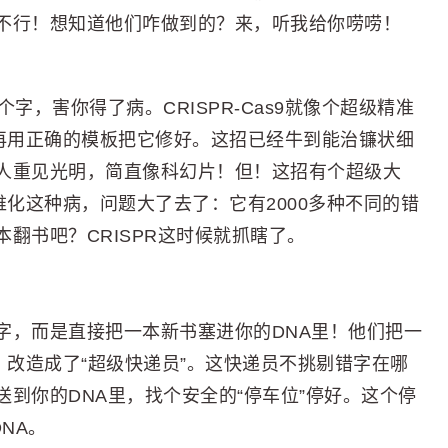
不行！想知道他们咋做到的？来，听我给你唠唠！
字，害你得了病。CRISPR-Cas9就像个超级精准
，再用正确的模板把它修好。这招已经牛到能治镰状细
人重见光明，简直像科幻片！但！这招有个超级大
维化这种病，问题大了去了：它有2000多种不同的错
翻书吧？CRISPR这时候就抓瞎了。
字，而是直接把一本新书塞进你的DNA里！他们把一
）改造成了“超级快递员”。这快递员不挑剔错字在哪
到你的DNA里，找个安全的“停车位”停好。这个停
NA。