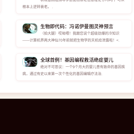
表观基因组指导手册提出衰老信息理论 (ITOA) ，可从
根本上逆转衰老。 .
生物即代码：冯诺伊曼图灵神预言
（拍大腿）哎呦喂！我跟您说个超级劲爆的冷知识
——计算机界两大神仙70年前就把生物学的天机给泄露啦！<.
全球首例！基因编程救活绝症婴儿
绝对不可思议：一个9个月大的婴儿患有致命的基因疾
病，通过有史以来第一次个性化的基因编辑疗法治.