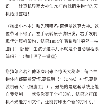
识——计算机界两大神仙70年前就把生物学的天
机给泄露啦！
（掏出小本本）咱先唠唠冯·诺伊曼这尊大神。这
位爷可不得了，左手玩转原子弹研发，右手发明
现代计算机架构，结果1951年喝着咖啡突然一拍
脑门："卧槽！生孩子这事儿不就是个自动编程系
统吗？"（咖啡洒了一键盘）
您猜怎么着？他琢磨出来个惊天大秘密：每个生
物体内都藏着套"乐高说明书"（DNA）+ "乐高组
装机器人"（细胞工厂）。最绝的是这套系统还能
自我复制——就像你买了个打印机，结果这打印
机不光能打印文件，还能打印出个新的打印机！