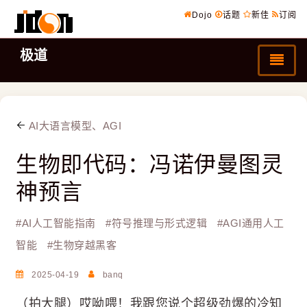
Dojo
话题
新佳
订阅
极道
AI大语言模型、AGI
生物即代码：冯诺伊曼图灵
神预言
#
AI人工智能指南
#
符号推理与形式逻辑
#
AGI通用人工
智能
#
生物穿越黑客
2025-04-19
banq
（拍大腿）哎呦喂！我跟您说个超级劲爆的冷知