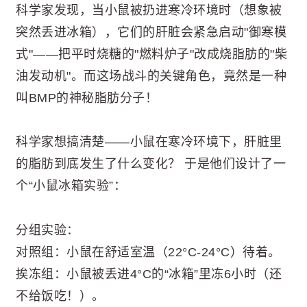
科学家发现，当小鼠被扔进寒冷环境时（想象被
突然丢进冰箱），它们的肝脏会紧急启动"御寒模
式"——把平时烧糖的"燃料炉子"改成烧脂肪的"柴
油发动机"。而这场战斗的关键角色，竟然是一种
叫BMP的神秘脂肪分子！
科学家想搞清楚——小鼠在寒冷环境下，肝脏里
的脂肪到底发生了什么变化？ 于是他们设计了一
个“小鼠冰箱实验”：
分组实验：
对照组：小鼠在舒适室温（22°C-24°C）待着。
挨冻组：小鼠被丢进4°C的“冰箱”里冻6小时（还
不给饭吃！）。