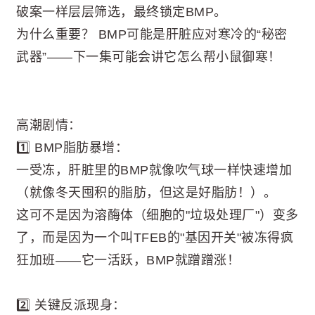
破案一样层层筛选，最终锁定BMP。
为什么重要？ BMP可能是肝脏应对寒冷的“秘密
武器”——下一集可能会讲它怎么帮小鼠御寒！
高潮剧情：
1️⃣ BMP脂肪暴增：
一受冻，肝脏里的BMP就像吹气球一样快速增加
（就像冬天囤积的脂肪，但这是好脂肪！）。
这可不是因为溶酶体（细胞的"垃圾处理厂"）变多
了，而是因为一个叫TFEB的"基因开关"被冻得疯
狂加班——它一活跃，BMP就蹭蹭涨！
2️⃣ 关键反派现身：