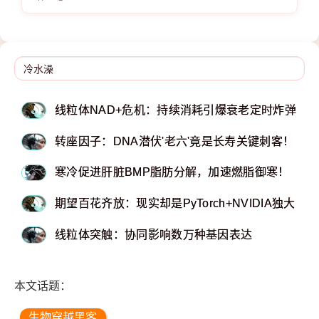
线粒体NAD+危机：持续消耗引爆衰老定时炸弹
转座因子：DNA潜伏'老六'竟是长寿关键刺客！
寒冷促进肝脏BMP脂肪分解，加速燃脂御寒！
期望百花齐放：现实却是PyTorch+NVIDIA独大
线粒体突触：协同影响数万种基因表达
本文话题：
生物穿越黑客