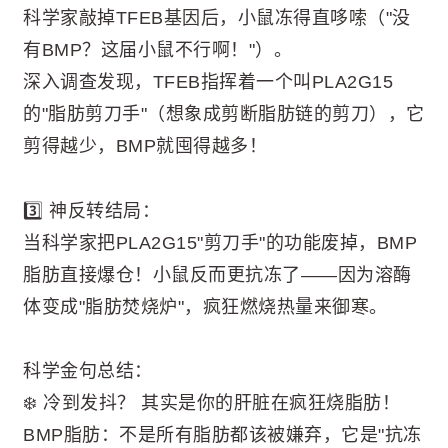
科学家敲掉TFEB基因后，小鼠冻得直哆嗦（"没
有BMP？这届小鼠不行啊！"）。
深入调查发现，TFEB指挥着一个叫PLA2G15
的"脂肪剪刀手"（想象成剪断脂肪链的剪刀），它
剪得越少，BMP就囤得越多！
3️⃣ 神反转结局：
当科学家把PLA2G15"剪刀手"的功能废掉，BMP
脂肪直接爆仓！小鼠反而更抗冻了——因为溶酶
体变成"脂肪焚烧炉"，疯狂燃烧热量来御寒。
科学金句总结：
❄️ 冷到发抖？ 其实是你的肝脏在疯狂烧脂肪！
BMP脂肪：不是所有脂肪都该被嫌弃，它是"抗冻