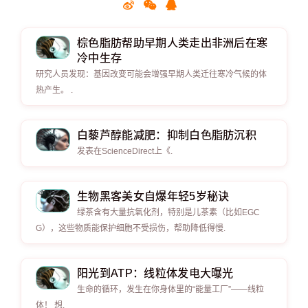
棕色脂肪帮助早期人类走出非洲后在寒
冷中生存
研究人员发现：基因改变可能会增强早期人类迁往寒冷气候的体
热产生。 .
白藜芦醇能减肥：抑制白色脂肪沉积
发表在ScienceDirect上《.
生物黑客美女自爆年轻5岁秘诀
绿茶含有大量抗氧化剂，特别是儿茶素（比如EGC
G），这些物质能保护细胞不受损伤，帮助降低得慢.
阳光到ATP：线粒体发电大曝光
生命的循环，发生在你身体里的“能量工厂”——线粒
体！ 想.