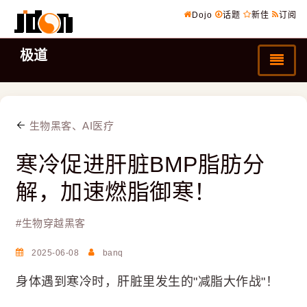
Dojo
话题
新佳
订阅
极道
生物黑客、AI医疗
寒冷促进肝脏BMP脂肪分
解，加速燃脂御寒！
#
生物穿越黑客
2025-06-08
banq
身体遇到寒冷时，肝脏里发生的"减脂大作战"！