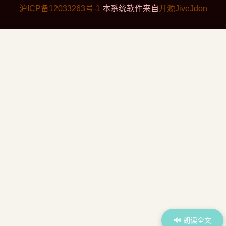
沪ICP备12033263号-1
本系统软件来自
开源JiveJdon
🔊 朗读全文