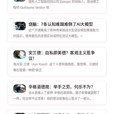
隐形人工智能初创公司 Extropic 的创始人、前谷歌工
程师 Guillaume Verdon 领.
烧脑：7条认知难题难倒了AI大模型
这个开源集成了各种用来挑战大型语言模型推理能力
的提示，使用著名的思想实验或悖论测试大模型。<.
安兰德：自私即美德？客观主义惹争
议！
我对安·兰德（Ayn Rand）这个人感到很困惑。我觉得，兰德好
像在提倡一种把“缺乏.
辛格道德观：举手之劳，何乐不为？
自从我撞上了彼得·辛格的道德观，脑子就像被雷劈了
一样，完全转不过弯来！他的想法就像在心里点了一把火，.