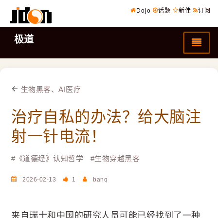
Dojo
话题
新佳
订阅
极道
生物黑客、AI医疗
治疗自私的办法？给大脑注
射一针电流！
#
《道德经》认知哲学
#
生物穿越黑客
2026-02-13
1
banq
来自瑞士和中国的研究人员可能已经找到了一种