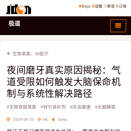
Dojo
话题
新佳
订阅
极道
生物黑客、AI医疗
夜间磨牙真实原因揭秘：气
道受限如何触发大脑保命机
制与系统性解决路径
#
生物穿越黑客
#
锌与镁补剂
#
牙齿健康
#
大脑睡眠
2026-04-25
6K
banq