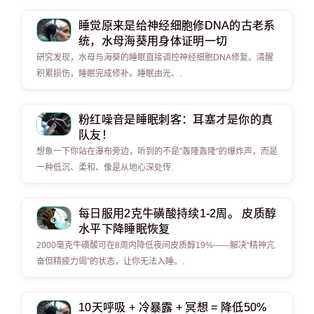
睡觉原来是给神经细胞修DNA的古老系
统，水母海葵用身体证明一切
研究发现，水母与海葵的睡眠直接调控神经细胞DNA修复。清醒
积累损伤，睡眠完成修补。睡眠由光、.
粉红噪音是睡眠刺客：耳塞才是你的真
队友！
想象一下你站在瀑布旁边，听到的不是"轰隆轰隆"的爆炸声，而是
一种低沉、柔和、像是从地心深处传.
每日服用2克牛磺酸持续1-2周。 皮质醇
水平下降睡眠恢复
2000毫克牛磺酸可在8周内降低夜间皮质醇19%——解决“精神亢
奋但精疲力竭”的状态，让你无法入睡。.
10天呼吸 + 冷暴露 + 冥想 = 降低50%