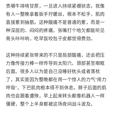
责嚼牛排啃甘蔗，一旦进入持续紧绷状态，就像
有人一整晚拿着扳手拧螺丝，根本不松手，肌肉
直接累到抽筋。这种酸痛不是普通的累，而是一
种深层的、闷闷的疼痛，张嘴打个哈欠都能听见
骨头咔咔响，吃早饭咬包子皮都觉得费劲。
这种持续紧张带来的不只是局部酸痛，还会把压
力像传接力棒一样传导到太阳穴、颈部甚至眼眶
后面。很多人以为是自己没睡好枕头或者落枕
了，其实是因为整晚都在用一个惊人的力气“用力
呼吸”，下巴肌肉根本得不到休息。脖子后面的肌
肉也会跟着遭殃，早上起来转头都像机器人一样
僵硬，整个上半身都被这场夜间战斗波及。