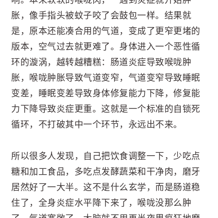
响。本来软软的喉咙肉，一遇到炎症就开始肿
胀，像手指头被蚊子咬了会鼓包一样。结果就
是，原本还能凑合用的气道，变成了更窄更堵的
版本，空气过去就更难了。身体进入一个恶性循
环的漩涡，越转越糟糕：肠道炎症导致喉咙肿
胀，喉咙肿胀导致气道变窄，气道变窄导致睡眠
变差，睡眠变差导致身体修复能力下降，修复能
力下降导致炎症更重。这就是一个标准的自锁死
循环，不打破其中一个环节，永远出不来。
所以很多人发现，自己把饮食调整一下，少吃点
糖和加工食品，多吃点发酵蔬菜和干净肉，磨牙
居然好了一大半。这不是什么玄学，而是肠道稳
住了，全身炎症水平降下来了，喉咙没那么肿