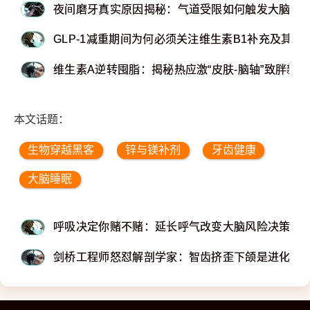
夜间磨牙真实原因揭秘：气道受限如何触发大脑保
GLP-1减重期间为何必须关注维生素B1补充及其代
维生素A逆转囤脂：揭秘热应激“皮肤-脑轴”致胖新
本文话题：
生物穿越黑客
锌与镁补剂
牙齿健康
大脑睡眠
呼吸决定你赌不赌：延长呼气改变大脑风险决策的
剑桥工程师怒怼解剖学家：智齿挤歪下颌是进化败