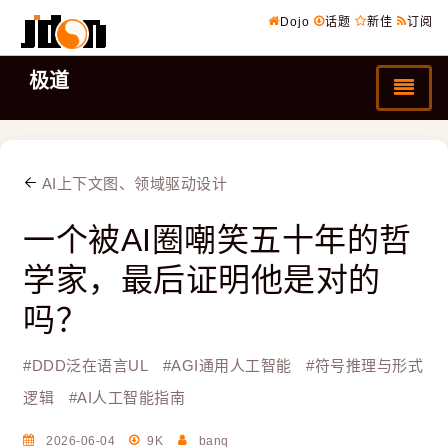
Dojo
话题
新佳
订阅
极道
AI上下文图、领域驱动设计
一个被AI圈嘲笑五十年的哲
学家，最后证明他是对的
吗？
#
DDD泛在语言UL
#
AGI通用人工智能
#
符号推理与形式
逻辑
#
AI人工智能指南
2026-06-04
9K
banq