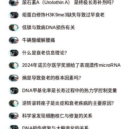
尿石素A（Urolothin A） 是终极长寿补剂吗？
组蛋白修饰H3K9me3缺失导致过早衰老
低镁与致病DNA损伤有关
牛磺酸缓解腰痛
什么是衰老信息理论？
2024年诺贝尔医学奖颁给了表观遗传microRNA
熵是导致衰老的根本因素吗？
DNA甲基化率是长寿过程中的热力学控制变量
逆转录转座子是炎症和衰老疾病的主要原因？
科学家发现细胞核仁与修复的关系
DNA损伤修复与大脑退化的关系