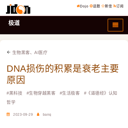
Dojo
话题
新佳
订阅
极道
生物黑客、AI医疗
DNA损伤的积累是衰老主要
原因
#
黑科技
#
生物穿越黑客
#
生活极客
#
《道德经》认知
哲学
2023-09-29
banq